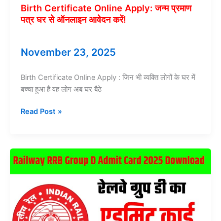
प्रवेश
Birth Certificate Online Apply: जन्म प्रमाण
पत्र
पत्र घर से ऑनलाइन आवेदन करें!
डाउनलोड
होने
लगा!
November 23, 2025
Birth Certificate Online Apply : जिन भी व्यक्ति लोगों के घर में
बच्चा हुआ है वह लोग अब घर बैठे
Birth
Read Post »
Certificate
Online
Apply:
जन्म
प्रमाण
पत्र
घर
से
ऑनलाइन