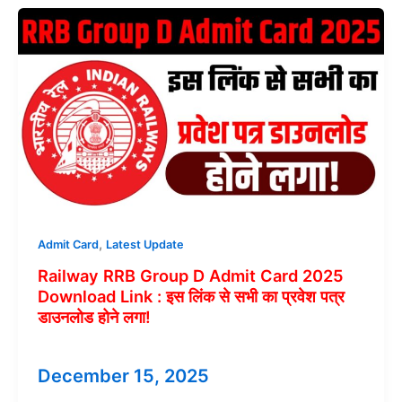
D
Admit
Card
Download
2025
Link
:
रेलवे
आरआरबी
ग्रुप
डी
एडमिट
,
Admit Card
Latest Update
कार्ड
Railway RRB Group D Admit Card 2025
डाउनलोड
Download Link : इस लिंक से सभी का प्रवेश पत्र
2025
डाउनलोड होने लगा!
इस
लिंक
से
December 15, 2025
करें!