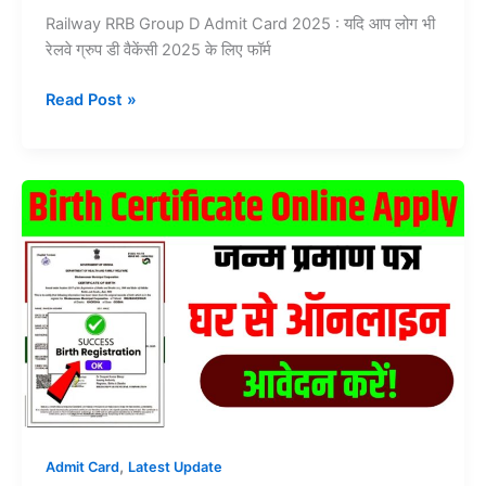
Railway RRB Group D Admit Card 2025 : यदि आप लोग भी
रेलवे ग्रुप डी वैकेंसी 2025 के लिए फॉर्म
Railway
Read Post »
RRB
Group
D
Admit
Card
2025
Download
Link
:
इस
लिंक
से
सभी
का
,
Admit Card
Latest Update