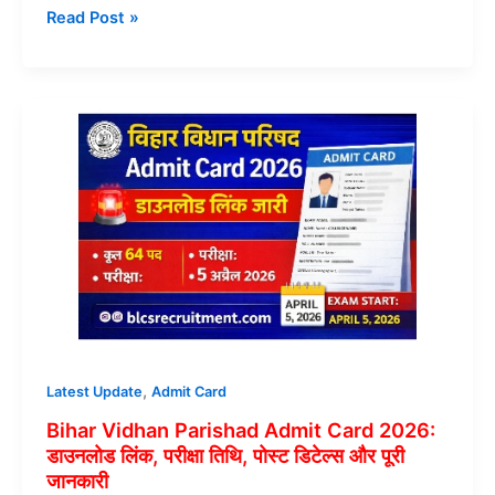
BSSC
Read Post »
Office
Attendant
Exam
Date
2026
–
पूरी
जानकारी,
परीक्षा
तिथि,
चयन
प्रक्रिया
और
तैयारी
,
Latest Update
Admit Card
टिप्स
Bihar Vidhan Parishad Admit Card 2026:
डाउनलोड लिंक, परीक्षा तिथि, पोस्ट डिटेल्स और पूरी
जानकारी