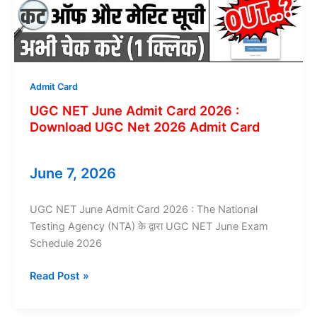
Intimation
Slip
&
Hall
Ticket
Admit Card
UGC NET June Admit Card 2026 :
Download UGC Net 2026 Admit Card
June 7, 2026
UGC NET June Admit Card 2026 : The National
Testing Agency (NTA) के द्वारा UGC NET June Exam
Schedule 2026
UGC
Read Post »
NET
June