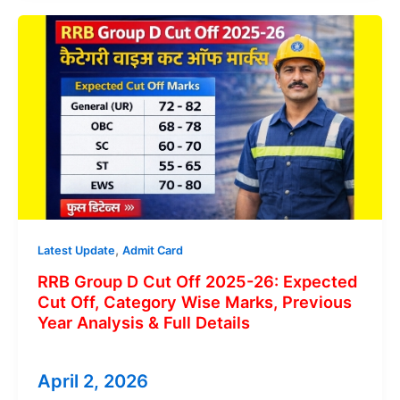
Admit
Card
2026
:
Download
UGC
Net
2026
Admit
Card
,
Latest Update
Admit Card
RRB Group D Cut Off 2025-26: Expected
Cut Off, Category Wise Marks, Previous
Year Analysis & Full Details
April 2, 2026