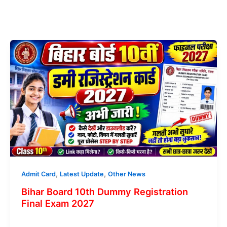
Card
2027
–
Download
Link
Out
,
,
Admit Card
Latest Update
Other News
Bihar Board 10th Dummy Registration
Final Exam 2027