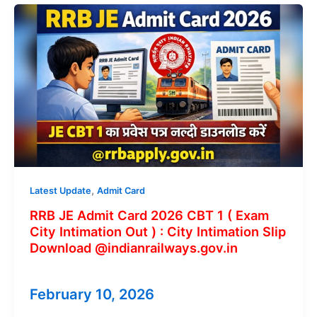
Admit
Card
2026
–
Download
Link,
Exam
Date,
Exam
Pattern
&
Complete
,
Latest Update
Admit Card
Details
RRB JE Admit Card 2026 CBT 1 ( Exam
City Intimation Out ) : City Intimation Slip
Download @indianrailways.gov.in
February 10, 2026