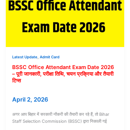
Download
Link:
ऐसे
करें
डाउनलोड,
परीक्षा
तिथि,
डायरेक्ट
लिंक
,
Latest Update
Admit Card
और
BSSC Office Attendant Exam Date 2026
पूरी
– पूरी जानकारी, परीक्षा तिथि, चयन प्रक्रिया और तैयारी
जानकारी
टिप्स
April 2, 2026
अगर आप बिहार में सरकारी नौकरी की तैयारी कर रहे हैं, तो Bihar
Staff Selection Commission (BSSC) द्वारा निकाली गई