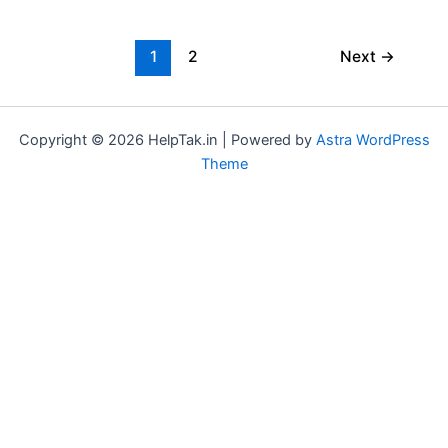
Admit
Card
2025
1
2
Next
→
Download
:
रेलवे
Copyright © 2026 HelpTak.in | Powered by
Astra WordPress
ग्रुप
Theme
डी
का
एडमिट
कार्ड
डाउनलोड
यहां
से
कीजिए!