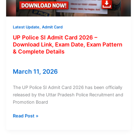
डिटेल्स
और
पूरी
जानकारी
,
Latest Update
Admit Card
UP Police SI Admit Card 2026 –
Download Link, Exam Date, Exam Pattern
& Complete Details
March 11, 2026
The UP Police SI Admit Card 2026 has been officially
released by the Uttar Pradesh Police Recruitment and
Promotion Board
UP
Read Post »
Police
SI