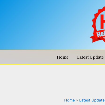
Skip
to
content
Home
Latest Update
RRB NTPC Inter Level Re
Home
Latest Update